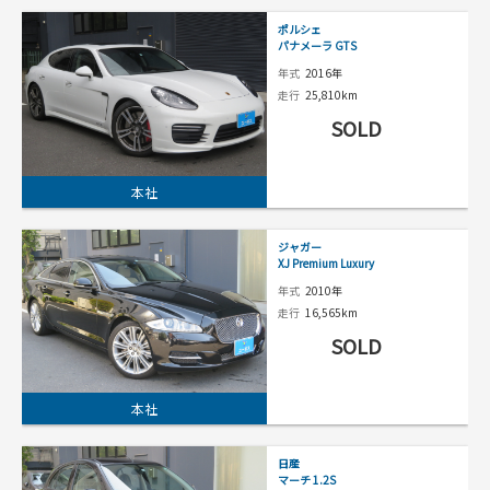
ポルシェ
パナメーラ GTS
年式
2016年
走行
25,810km
SOLD
本社
ジャガー
XJ Premium Luxury
年式
2010年
走行
16,565km
SOLD
本社
日産
マーチ 1.2S