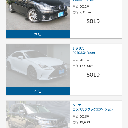
年式
2012年
走行
7,330km
SOLD
本社
レクサス
RC RC350 Fsport
年式
2015年
走行
17,500km
SOLD
本社
ジープ
コンパス ブラックエディション
年式
2016年
走行
19,600km