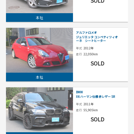
SOLD
本社
アルファロメオ
ジュリエッタ コンペティツィオ
ーネ シートヒーター
年式
2012年
走行
22,050km
SOLD
本社
BMW
X6 ハーマン仕様 赤レザー SR
年式
2011年
走行
55,905km
SOLD