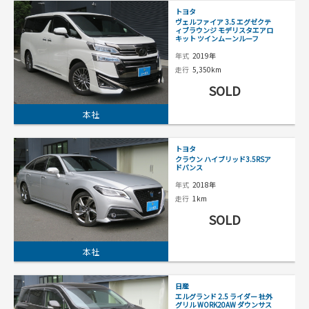
トヨタ
ヴェルファイア 3.5 エグゼクテ
ィブラウンジ モデリスタエアロ
キット ツインムーンルーフ
年式
2019年
走行
5,350km
SOLD
本社
トヨタ
クラウン ハイブリッド3.5RSア
ドバンス
年式
2018年
走行
1km
SOLD
本社
日産
エルグランド 2.5 ライダー 社外
グリル WORK20AW ダウンサス