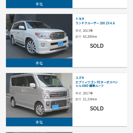
本社
トヨタ
ランドクルーザー 200 ZX 4.6
年式
2013年
走行
63,200km
SOLD
本社
スズキ
エブリィワゴン PZターボスペシ
ャル 4WD 標準ルーフ
年式
2017年
走行
21,334km
SOLD
本社