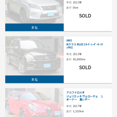
年式
2012年
走行
0km
SOLD
本社
AMG
Mクラス ML63 1ｵｰﾅｰ ﾚｰﾀﾞｰｾｰﾌﾃ
ｨPKG
年式
2013年
走行
65,000km
SOLD
本社
アルファロメオ
ジュリエッタ ヴェローチェ １
オーナー 黒レザー
年式
2017年
走行
5,310km