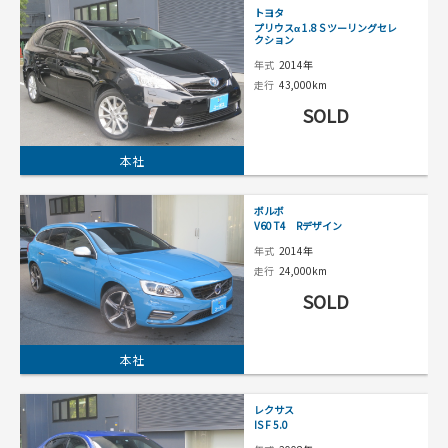
トヨタ
プリウスα 1.8 S ツーリングセレ
クション
年式
2014年
走行
43,000km
SOLD
本社
ボルボ
V60 T4 Rデザイン
年式
2014年
走行
24,000km
SOLD
本社
レクサス
IS F 5.0