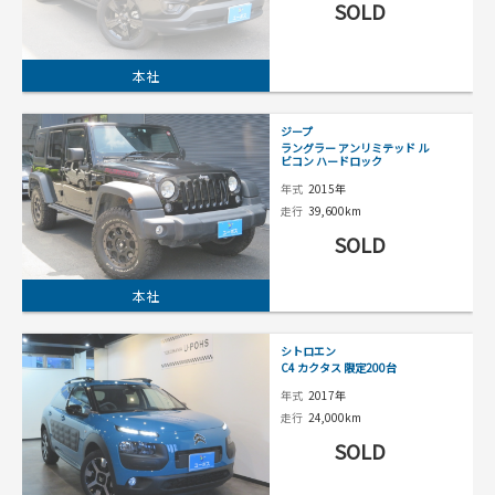
SOLD
本社
ジープ
ラングラー アンリミテッド ル
ビコン ハードロック
年式
2015年
走行
39,600km
SOLD
本社
シトロエン
C4 カクタス 限定200台
年式
2017年
走行
24,000km
SOLD