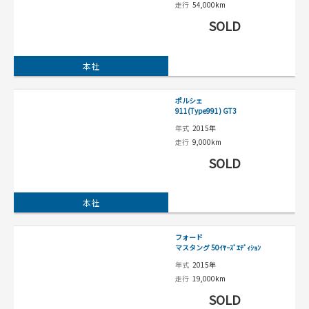
走行
54,000km
SOLD
本社
ポルシェ
911(Type991) GT3
年式
2015年
走行
9,000km
SOLD
本社
フォード
マスタング 50ｲﾔｰｽﾞｴﾃﾞｨｼｮﾝ
年式
2015年
走行
19,000km
SOLD