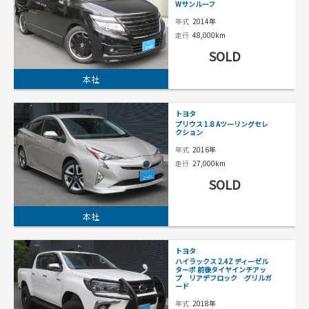
Wサンルーフ
年式
2014年
走行
48,000km
SOLD
本社
トヨタ
プリウス 1.8 Aツーリングセレ
クション
年式
2016年
走行
27,000km
SOLD
本社
トヨタ
ハイラックス 2.4Z ディーゼル
ターボ 前後タイヤインチアッ
プ リアデフロック グリルガ
ード
年式
2018年