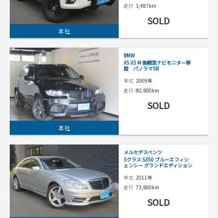
走行
3,487km
SOLD
本社
BMW
X5 X5 M 後期型ナビモニター移
設 パノラマSR
年式
2009年
走行
80,600km
SOLD
本社
メルセデスベンツ
Sクラス S350 ブルーエフィシ
ェンシー グランドエディション
年式
2011年
走行
73,600km
SOLD