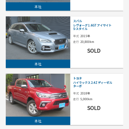
本社
スバル
レヴォーグ 1.6GT アイサイト
S-スタイル
年式
2015年
走行
20,800km
SOLD
本社
トヨタ
ハイラックス 2.4Z ディーゼル
ターボ
年式
2018年
走行
5,000km
SOLD
本社