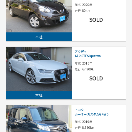
年式
2020年
走行
80km
SOLD
本社
アウディ
A7 2.0TFSI quattro
年式
2016年
走行
67,900km
SOLD
本社
トヨタ
ルーミー カスタムG 4WD
年式
2019年
走行
8,360km