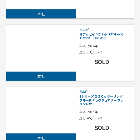
本社
ホンダ
オデッセイ ﾊｲﾌﾞﾘｯﾄﾞ ｱﾌﾞｿﾙｰﾄ ﾎﾝ
ﾀﾞｾﾝｼﾝｸﾞ EXﾊﾟｯｹｰｼﾞ
年式
2016年
走行
13,000km
SOLD
本社
BMW
3シリーズ ３２０ｄツーリング
ブルーＰＦラグジュアリー ブラ
ウンレザー
年式
2015年
走行
45,200km
SOLD
本社