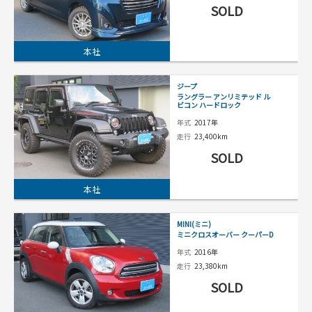
SOLD
本社
ジープ
ラングラー アンリミテッド ル
ビコン ハードロック
年式
2017年
走行
23,400km
SOLD
本社
MINI(ミニ)
ミニクロスオーバー クーパーD
年式
2016年
走行
23,380km
SOLD