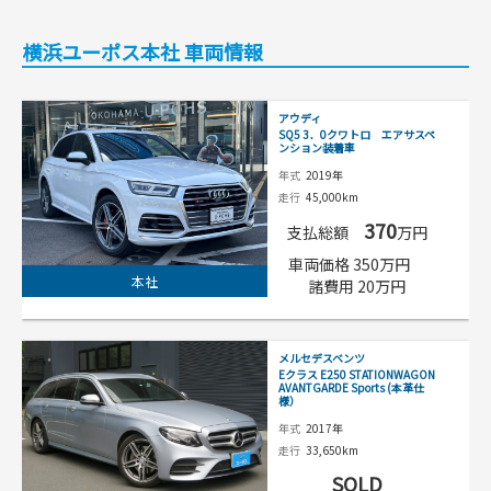
横浜ユーポス本社 車両情報
アウディ
SQ5 3．0クワトロ エアサスペ
ンション装着車
年式
2019年
走行
45,000km
370
支払総額
万円
車両価格 350万円
本社
諸費用 20万円
メルセデスベンツ
Eクラス E250 STATIONWAGON
AVANTGARDE Sports (本革仕
様）
年式
2017年
走行
33,650km
SOLD