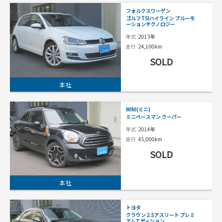
フォルクスワーゲン
ゴルフ TSIハイライン ブルーモ
ーションテクノロジー
年式
2013年
走行
24,100km
SOLD
本社
MINI(ミニ)
ミニペースマン クーパー
年式
2014年
走行
45,000km
SOLD
本社
トヨタ
クラウン 2.5アスリート プレミ
アムエディション