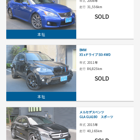
年式
2008年
走行
31,556km
SOLD
本社
BMW
X5 xドライブ 50i 4WD
年式
2011年
走行
86,825km
SOLD
本社
メルセデスベンツ
GLA GLA180 スポーツ
年式
2015年
走行
40,165km