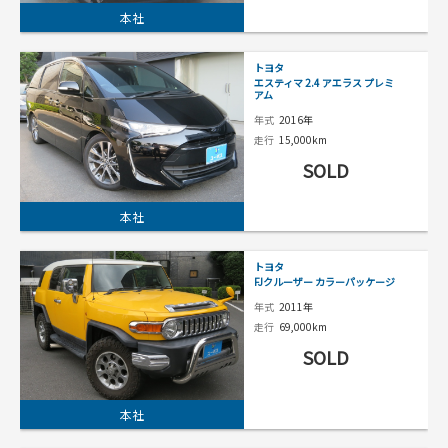
本社
トヨタ
エスティマ 2.4 アエラス プレミ
アム
年式
2016年
走行
15,000km
SOLD
本社
トヨタ
FJクルーザー カラーパッケージ
年式
2011年
走行
69,000km
SOLD
本社