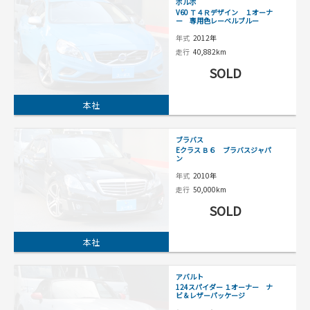
ボルボ
V60 Ｔ４Ｒデザイン １オーナ
ー 専用色レーベルブルー
年式
2012年
走行
40,882km
SOLD
本社
ブラバス
Eクラス Ｂ６ ブラバスジャパ
ン
年式
2010年
走行
50,000km
SOLD
本社
アバルト
124スパイダー １オーナー ナ
ビ＆レザーパッケージ