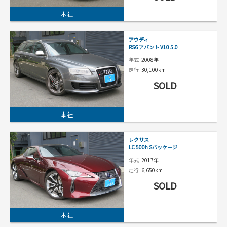
本社
アウディ
RS6 アバント V10 5.0
年式
2008年
走行
30,100km
SOLD
本社
レクサス
LC 500h Sパッケージ
年式
2017年
走行
6,650km
SOLD
本社