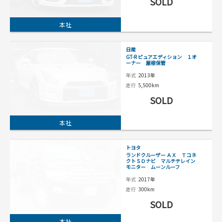
SOLD
本社
日産
GT-R ピュアエディション １オ
ーナー 屋根保管
年式
2013年
走行
5,500km
SOLD
本社
トヨタ
ランドクルーザー ＡＸ Ｔコネ
クトＳＤナビ マルチテレイン
モニター ムーンルーフ
年式
2017年
走行
300km
SOLD
本社