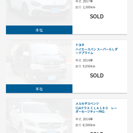
年式
2017年
走行
2,500km
SOLD
本社
トヨタ
ハイエースバン スーパーＧＬダ
ークプライム
年式
2016年
走行
9,050km
SOLD
本社
メルセデスベンツ
CLAクラス ＣＬＡ１８０ レー
ダーセーフティーPKG
年式
2016年
走行
8,500km