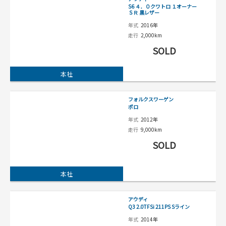
S6 ４．０クワトロ １オーナー
ＳＲ 黒レザー
年式
2016年
走行
2,000km
SOLD
本社
フォルクスワーゲン
ポロ
年式
2012年
走行
9,000km
SOLD
本社
アウディ
Q3 2.0TFSi 211PS Sライン
年式
2014年