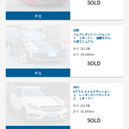
SOLD
本社
日産
フェアレディZ バージョンＳ
Ｔ １オーナー 後期モデル
６速マニュアル
年式
2012年
走行
36,560km
SOLD
本社
AMG
Aクラス Ａ４５エディション
１ レーダーセーフティＰＫ
Ｇ １オーナー
年式
2013年
走行
35,500km
SOLD