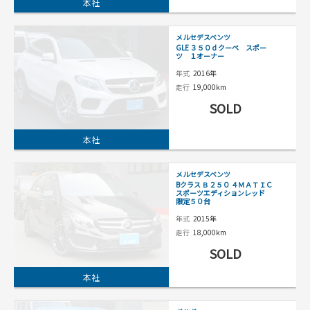
本社
メルセデスベンツ
GLE ３５０ｄクーペ スポー
ツ １オーナー
年式
2016年
走行
19,000km
SOLD
本社
メルセデスベンツ
Bクラス Ｂ２５０ ４ＭＡＴＩＣ
スポーツエディションレッド
限定５０台
年式
2015年
走行
18,000km
SOLD
本社