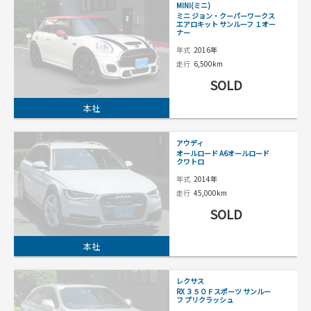
MINI(ミニ)
ミニ ジョン・クーパーワークス
エアロキット サンルーフ １オー
ナー
年式
2016年
走行
6,500km
SOLD
本社
アウディ
オールロード A6オールロード
クワトロ
年式
2014年
走行
45,000km
SOLD
本社
レクサス
RX ３５０Ｆスポーツ サンルー
フ プリクラッシュ