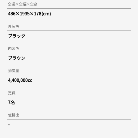
全長×全幅×全高
486×1935×178(cm)
外装色
ブラック
内装色
ブラウン
排気量
4,400,000cc
定員
7名
低排出
-