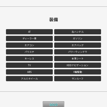
装備
AT
左ハンドル
ディーラー車
ガソリン
エアコン
エアバッグ
パワステ
パワーウィンドウ
キーレス
本革シート
TV
HDDナビゲーション
ABS
4輪駆動
アルミホイール
サンルーフ