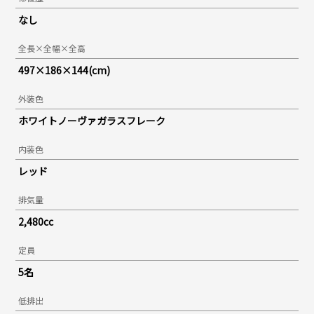
なし
全長×全幅×全高
497×186×144(cm)
外装色
ホワイトノーヴァガラスフレーク
内装色
レッド
排気量
2,480cc
定員
5名
低排出