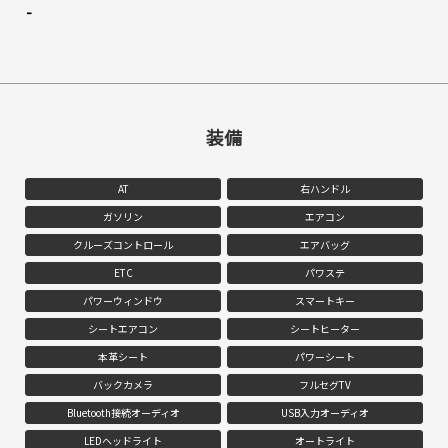
-
装備
AT
右ハンドル
ガソリン
エアコン
クルーズコントロール
エアバッグ
ETC
パワステ
パワーウィンドウ
スマートキー
シートエアコン
シートヒーター
本革シート
パワーシート
バックカメラ
フルセグTV
Bluetooth接続オーディオ
USB入力オーディオ
LEDヘッドライト
オートライト