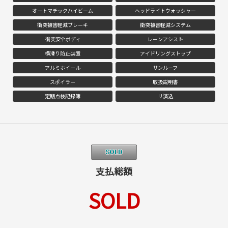
オートマチックハイビーム
ヘッドライトウォッシャー
衝突被害軽減ブレーキ
衝突被害軽減システム
衝突安全ボディ
レーンアシスト
横滑り防止装置
アイドリングストップ
アルミホイール
サンルーフ
スポイラー
取扱説明書
定期点検記録簿
リ済込
支払総額
SOLD